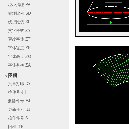
垃圾清理 PA
标注比例 SD
线型比例 SL
文字样式 ZY
更改字体 ZT
字体宽度 ZK
字体高度 ZG
字体替换 ZA
图幅
∨
批量打印 DY
拉件号 JH
删除件号 EJ
更新件号 UJ
拉伸件号 S
图框: TK