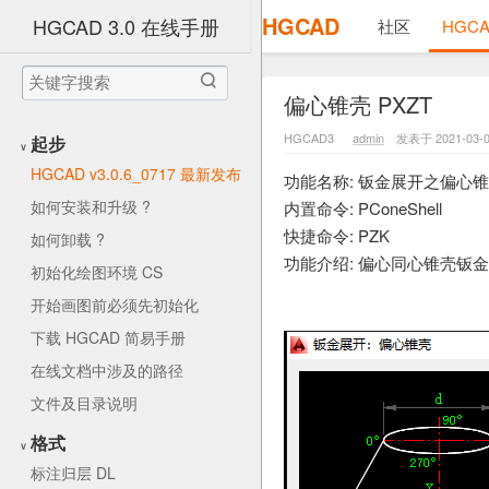
HGCAD 3.0 在线手册
起步
∨
HGCAD v3.0.6_0717 最新发布
如何安装和升级 ?
如何卸载 ?
初始化绘图环境 CS
开始画图前必须先初始化
下载 HGCAD 简易手册
在线文档中涉及的路径
文件及目录说明
格式
∨
标注归层 DL